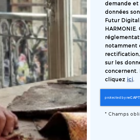
demande et 
données son
Futur Digita
HARMONIE. 
réglementati
notamment d'
rectificatio
sur les donn
concernent. 
cliquez
ici
.
*
Champs obli