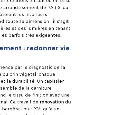
es créations en cuir ou en tissu
e arrondissement de PARIS, où
oient les intérieurs
 toute sa dimension : il s'agit
ères et des lumières en tenant
es parfois très exigeantes.
lement : redonner vie
mence par le diagnostic de la
e ou crin végétal, chaque
et la durabilité. Un tapissier
semble de la garniture,
d le tissu de finition avec une
inal. Ce travail de
rénovation du
e bergère Louis XVI qu'à un