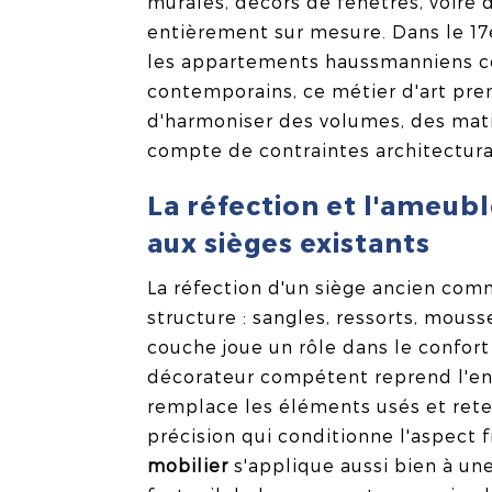
murales, décors de fenêtres, voire d
entièrement sur mesure. Dans le 17
les appartements haussmanniens côt
contemporains, ce métier d'art prend
d'harmoniser des volumes, des mati
compte de contraintes architectural
La réfection et l'ameub
aux sièges existants
La réfection d'un siège ancien com
structure : sangles, ressorts, mouss
couche joue un rôle dans le confort 
décorateur compétent reprend l'en
remplace les éléments usés et reten
précision qui conditionne l'aspect f
mobilier
s'applique aussi bien à un