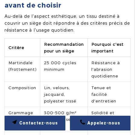
avant de choisir
Au-delà de l'aspect esthétique, un tissu destiné à
couvrir un siège doit répondre à des critères précis de
résistance à l'usage quotidien.
Recommandation
Pourquoi c'est
Critère
pour un siège
important
Martindale
25 000 cycles
Résistance à
(frottement)
minimum
l'abrasion
quotidienne
Composition
Lin, velours,
Tenue et
jacquard,
facilité
polyester tissé
d'entretien
Grammage
300-500 g/m²
Solidité et
pour l'assise
bonne mise en
Contactez-nous
Appelez-nous
tension