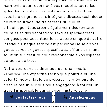
Nos artisans, forts de leur expérience, travaillent en
harmonie pour redonner à vos meubles toute leur
splendeur d'antan. Les restaurations s'effectuent
avec le plus grand soin, intégrant diverses techniques
de rembourrage, de traitement du cuir et
d'habillage. Nous créons également des tentures
murales et des décorations textiles spécialement
conçues pour accentuer le caractère unique de votre
intérieur. Chaque service est personnalisé selon vos
goûts et vos exigences spécifiques, offrant ainsi une
solution sur mesure pour redonner vie à vos espaces
de vie ou de travail.
Notre approche se distingue par une
écoute
attentive
, une expertise technique pointue et une
volonté inébranlable de préserver la mémoire de
chaque meuble. Nous nous engageons à fournir un
travail impeccable qui valorise l'histoire et le
patrimoine, en alliant modernité et tradition. Grâce à
Contactez-nous
Appelez-nous
des consultations détaillées et des suivis rigoureux,
nous vous assurons une prestation de qualité,