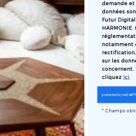
demande et 
données son
Futur Digita
HARMONIE. 
réglementati
notamment d'
rectificatio
sur les donn
concernent. 
cliquez
ici
.
*
Champs obli