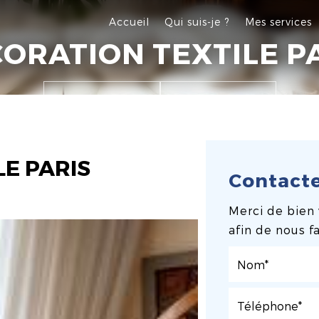
Accueil
Qui suis-je ?
Mes services
ORATION TEXTILE P
Appelez-moi
Devis gratuit
E PARIS
Contact
Merci de bien 
afin de nous f