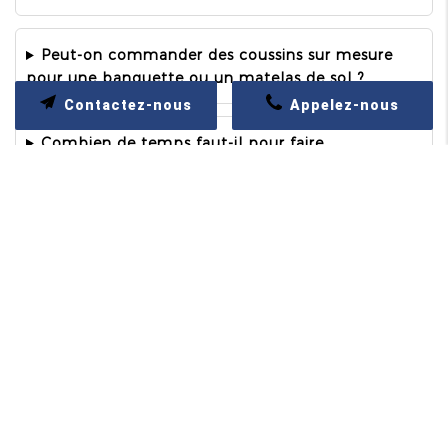
Peut-on commander des coussins sur mesure
pour une banquette ou un matelas de sol ?
Contactez-nous
Appelez-nous
Combien de temps faut-il pour faire
confectionner des coussins décoratifs sur mesure ?
Un tapissier décorateur à PARIS peut-il
reproduire un coussin existant ?
Contactez-moi
Merci de bien vouloir remplir ce formulaire afin de
nous faire part de vos demandes.